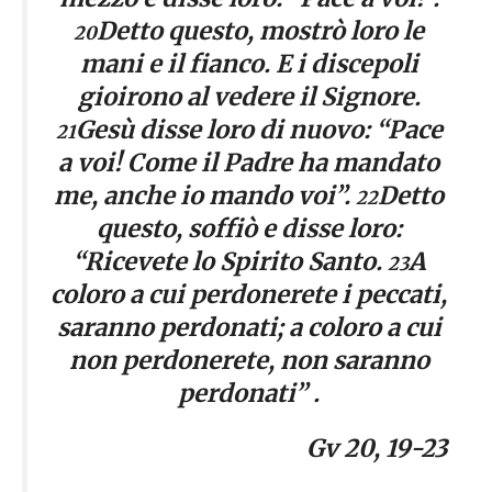
Detto questo, mostrò loro le
20
mani e il fianco. E i discepoli
gioirono al vedere il Signore.
Gesù disse loro di nuovo: “Pace
21
a voi! Come il Padre ha mandato
me, anche io mando voi”.
Detto
22
questo, soffiò e disse loro:
“Ricevete lo Spirito Santo.
A
23
coloro a cui perdonerete i peccati,
saranno perdonati; a coloro a cui
non perdonerete, non saranno
perdonati” .
Gv 20, 19-23