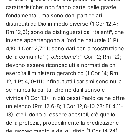
caratteristiche: non fanno parte delle grazie
fondamentali, ma sono doni particolari
distribuiti da Dio in modo diverso (1 Cor 12,4;
Rm 12,6); sono da distinguersi dai “talenti”, che
invece appartengono all’ordine naturale (1 Pt
4,10; 1 Cor 12,7.11); sono dati per la “costruzione
della comunità” (“
oikodomè
”: 1 Cor 12; Rm 12);
devono essere riconosciuti e normati da chi
esercita il ministero gerarchico (1 Cor 14; Rm
12; 1 Pt 4,10-11); infine, tutti i carismi sono nulla
se manca la carità, che ne dà il senso e li
vivifica (1 Cor 13). In più passi Paolo ce ne offre
un elenco (Rm 12,6-8; 1 Cor 12,8-10.28; Ef 4,11-
13); c’e il dono di essere apostoli; c’è quello
della profezia, probabilmente la predicazione
del ravvedimento e del giudizio (1 Cor 14,24),