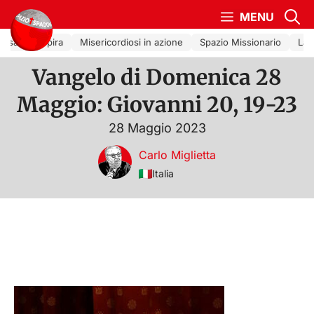
Vai al contenuto
MENU
sa che Ispira
Misericordiosi in azione
Spazio Missionario
La Ch
Vangelo di Domenica 28
Maggio: Giovanni 20, 19-23
28 Maggio 2023
Carlo Miglietta
Italia