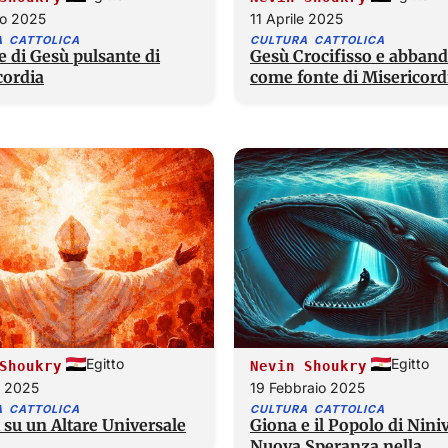
no 2025
11 Aprile 2025
A CATTOLICA
CULTURA CATTOLICA
e di Gesù pulsante di
Gesù Crocifisso e abban
cordia
come fonte di Misericord
Egitto
Egitto
Shoukry
Nevin Shoukry
 2025
19 Febbraio 2025
A CATTOLICA
CULTURA CATTOLICA
 su un Altare Universale
Giona e il Popolo di Niniv
Nuova Speranza nella