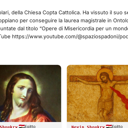
ri, della Chiesa Copta Cattolica. Ha vissuto il suo se
ppiano per conseguire la laurea magistrale in Ontologi
puntate dal titolo “Opere di Misericordia per un mon
YouTube https://www.youtube.com/@spaziospadoni/pod
Egitto
Egitto
Shoukry
Nevin Shoukry