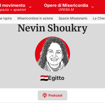
Il movimento
Opere di Misericordia
spazio + spadoni
OPERA M
 Ispira
Misericordiosi in azione
Spazio Missionario
La Chiesa
Nevin Shoukry
Egitto
Podcast