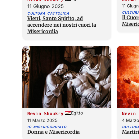
11 Giugno 2025
11 Giug
CULTUR
CULTURA CATTOLICA
Il Cuor
Vieni, Santo Spirito, ad
Miseri
accendere nei nostri cuori la
Misericordia
Egitto
Nevin Shoukry
Nevin 
11 Marzo 2025
4 Marzo
IO MISERICORDIATO
CULTUR
Donna e Misericordia
Martiri