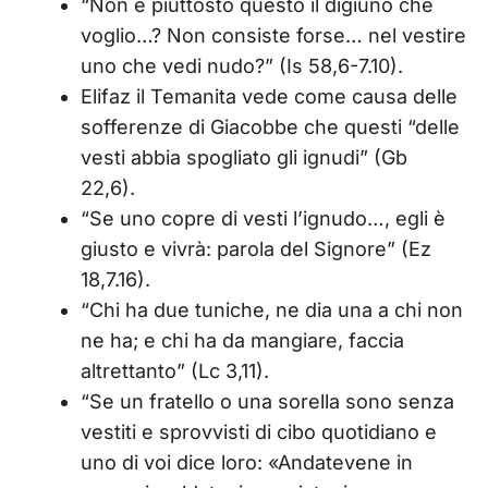
“Non è piuttosto questo il digiuno che
voglio…? Non consiste forse… nel vestire
uno che vedi nudo?” (Is 58,6-7.10).
Elifaz il Temanita vede come causa delle
sofferenze di Giacobbe che questi “delle
vesti abbia spogliato gli ignudi” (Gb
22,6).
“Se uno copre di vesti l’ignudo…, egli è
giusto e vivrà: parola del Signore” (Ez
18,7.16).
“Chi ha due tuniche, ne dia una a chi non
ne ha; e chi ha da mangiare, faccia
altrettanto” (Lc 3,11).
“Se un fratello o una sorella sono senza
vestiti e sprovvisti di cibo quotidiano e
uno di voi dice loro: «Andatevene in