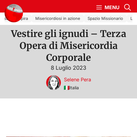
Vai al contenuto
MENU
esa che Ispira
Misericordiosi in azione
Spazio Missionario
La C
Vestire gli ignudi – Terza
Opera di Misericordia
Corporale
8 Luglio 2023
Selene Pera
Italia