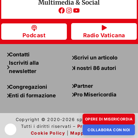
Multimedia & Social
Facebook
Instagram
YouTube
Podcast
Radio Vaticana
Contatti
Scrivi un articolo
Iscriviti alla
I nostri 86 autori
newsletter
Partner
Congregazioni
Pro Misericordia
Enti di formazione
Copyright © 2020-2026 spazio + spadoni –
OPERE DI MISERICORDIA
Tutti i diritti riservati –
Privacy Policy
e
COLLABORA CON NOI
Cookie Policy
|
Mappa del sito