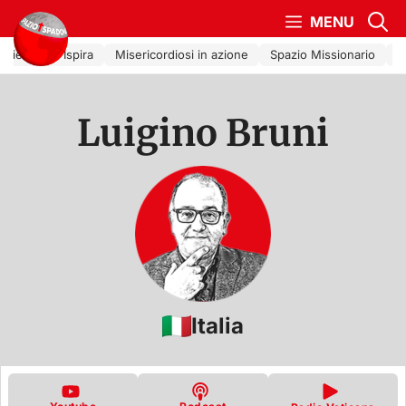
Vai al contenuto
MENU
Chiesa che Ispira
Misericordiosi in azione
Spazio Missionario
L
Luigino Bruni
Italia