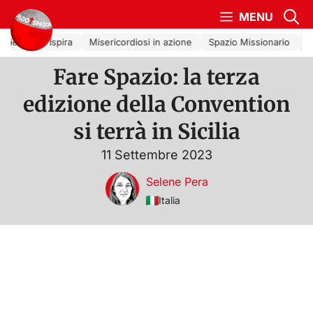
Vai al contenuto
MENU
hiesa che Ispira
Misericordiosi in azione
Spazio Missionario
La
Fare Spazio: la terza
edizione della Convention
si terrà in Sicilia
11 Settembre 2023
Selene Pera
Italia