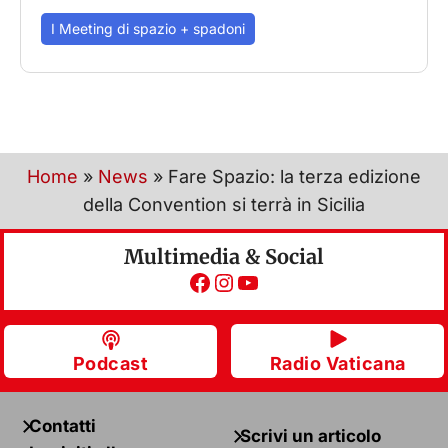
I Meeting di spazio + spadoni
Home
»
News
»
Fare Spazio: la terza edizione
della Convention si terrà in Sicilia
Multimedia & Social
Facebook
Instagram
YouTube
Podcast
Radio Vaticana
Contatti
Scrivi un articolo