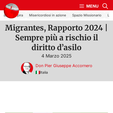
Vai al contenuto
MENU
esa che Ispira
Misericordiosi in azione
Spazio Missionario
La C
Migrantes, Rapporto 2024 |
Sempre più a rischio il
diritto d’asilo
4 Marzo 2025
Don Pier Giuseppe Accornero
Italia