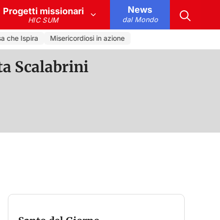
News
Progetti missionari
dal Mondo
HIC SUM
che Ispira
Misericordiosi in azione
ta Scalabrini