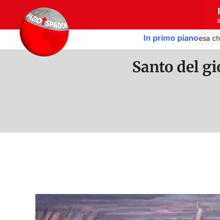
Vai al contenuto
In primo piano
Spazio Missionario
La Chiesa che 
Santo del gi