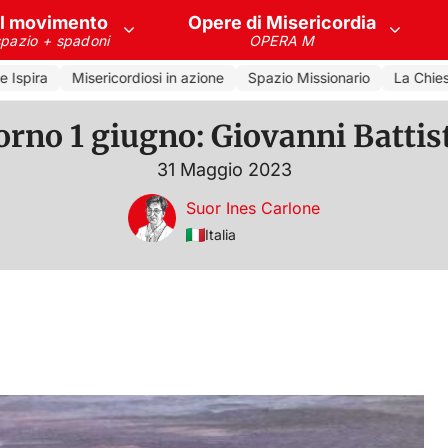
Il movimento
Opere di Misericordia
spazio + spadoni
OPERA M
Ispira
Misericordiosi in azione
Spazio Missionario
La Chiesa 
orno 1 giugno: Giovanni Battis
31 Maggio 2023
Suor Ines Carlone
Italia