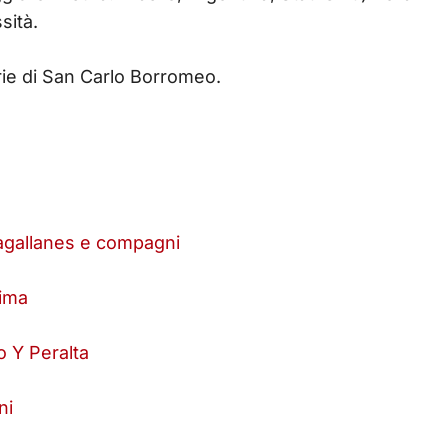
sità.
rie di San Carlo Borromeo.
Magallanes e compagni
tima
o Y Peralta
ni