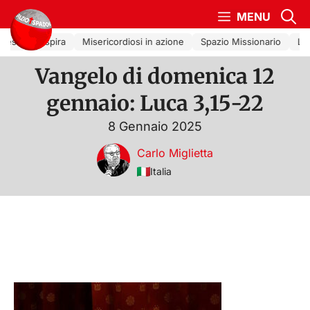
Vai al contenuto
MENU
esa che Ispira
Misericordiosi in azione
Spazio Missionario
La C
Vangelo di domenica 12
gennaio: Luca 3,15-22
8 Gennaio 2025
Carlo Miglietta
Italia